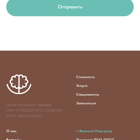
Отправить
Стоимость
Услуги
Специалисты
Записаться
Центр ментального здоровья
ИНН 5310022677 КПП 531001001
ОГРН 1185321002921
О нас
г. Великий Новгород
Вопросы
Лицензия Л041-01073-